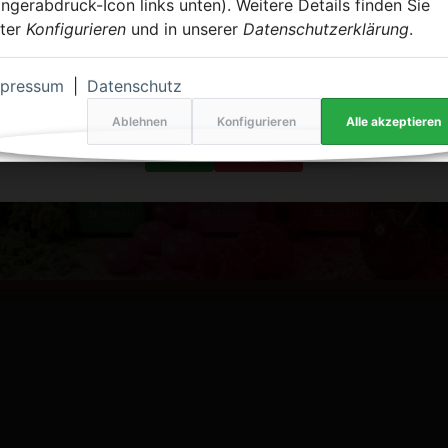
zeig mir me
ingerabdruck-Icon links unten). Weitere Details finden Sie
Bist du über 18?
ter
Konfigurieren
und in unserer
Datenschutzerklärung
.
Um unseren Shop zu besuchen, musst du mindestens
mpressum
|
Datenschutz
18 Jahre alt sein.
Ablehnen
Konfigurieren
Alle akzeptieren
JA
NEIN
IKEL: