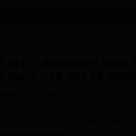
Beschreibung
Eigenschaften
Datenblätter
Herst
Liq It – Blueberry Sour
Liquid – 10 ml / 20 mg/
Blueberry Sour Raspberry
von Liq It kombiniert kräftigen Bl
Himbeeren. Ein fruchtiges, aromenintensives Liquid für alle, d
Mit
20 mg/ml Nikotin
sorgt dieses Nikotinsalz-Liquid für einen
Salt bleibt das Dampferlebnis trotzdem
weich und sanft
– ideal
Produktdetails: