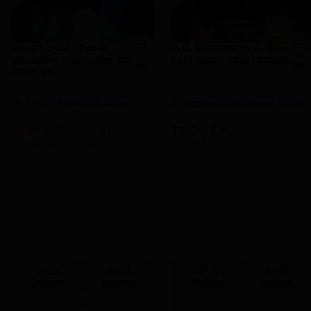
Liq It Liquid - Peach
PIXL Max 20K Pod - Blueberr
Blueberry Nikotinsalz 10ml |
Sour Razz - 10ml | 20mg/ml
20mg/ml
Kühl, Pfirsich, Blaubeere
Himbeere, Blaubeere, Sauer
5,90 €
*
11,00 €
*
UVP
11,90 €
590,00 € pro 1000 ml
Auf 10
Auf 50
Auf 10
Auf 50
auffüllen
auffüllen
auffüllen
auffüllen
Reset
Reset