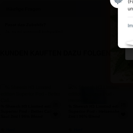
(F
un
Häufige Fragen
Passt das Zubehör?
I
Ja, es ist universell kompatibel.
KUNDEN KAUFTEN DAZU FOLGENDE ART
% Sheesh H3 Limited edition
% Sheesh H3 Limited edition
Superior Pod - Better Cali
Superior Pod - Heisensheep
Saul 2ml I 96% Blend
2ml I 96% Blend
Hanf
Hanf