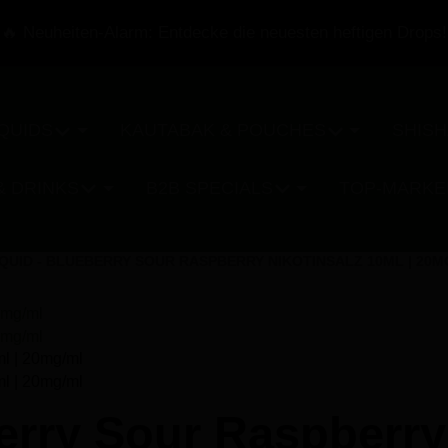
🔥 Neuheiten-Alarm: Entdecke die neuesten heftigen Drops!
IQUIDS
KAUTABAK & POUCHES
SHISH
& DRINKS
B2B SPECIALS
TOP-MARKE
LIQUID - BLUEBERRY SOUR RASPBERRY NIKOTINSALZ 10ML | 20M
berry Sour Raspberry