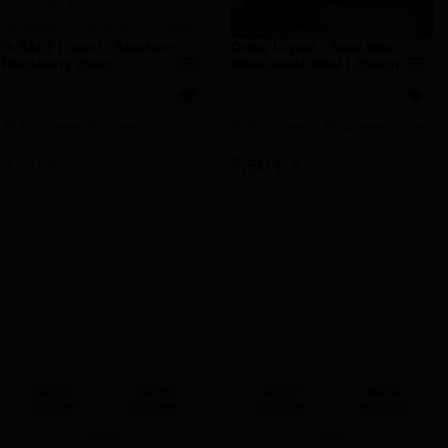
% SALT Liquid - Blueberry
Owliq Liquid - Sour Blue
Raspberry 20mg
Nikotinsalz 10ml | 20mg/ml
Himbeere, Blaubeere
Brombeere, Blaubeere, Sauer
4,50 €
*
7,50 €
*
UVP
12,90 €
450,00 € pro 1000 ml
750,00 € pro 1000 ml
Auf 10
Auf 50
Auf 10
Auf 50
auffüllen
auffüllen
auffüllen
auffüllen
Reset
Reset