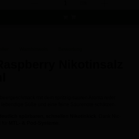
Stk
eller
Warnhinweis
Bewertung
 Raspberry Nikotinsalz
ml
aubeergeschmack mit dem spritzig-sauren Aroma reifer
ie lebendige Süße und eine feine Säurenote schätzen.
deutlich spürbaren, schnellen Nikotinkick
. Dank Nic-
 für
MTL- & Pod-Systeme
.