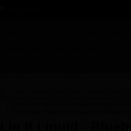
% SALE %
VAPES, PODS & L
SPAR-SETS
CANNABIS VAPES & LEGAL HIGHS
SNACKS 
STARTSEITE
% SALE %
% LIQUID %
% LIQ IT %
LIQ IT 
Liq It Liquid - Blue