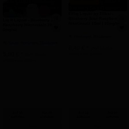
BESTSELLER
Elfliq Liquid by Elfbar -
Blueberry Sour Raspberry
Liq It Liquid - Blueberry Sour
Nikotinsalz 10ml | 20mg/ml
Raspberry Nikotinsalz 10ml |
0mg/ml
Himbeere, Blaubeere
Sauer, Himbeere, Blaubeere
8,49 €
*
UVP
12,90 €
5,90 €
*
849,01 € pro 1000 ml
UVP
11,90 €
590,00 € pro 1000 ml
Auf 10
Auf 50
Auf 10
Auf 50
auffüllen
auffüllen
auffüllen
auffüllen
Reset
Reset