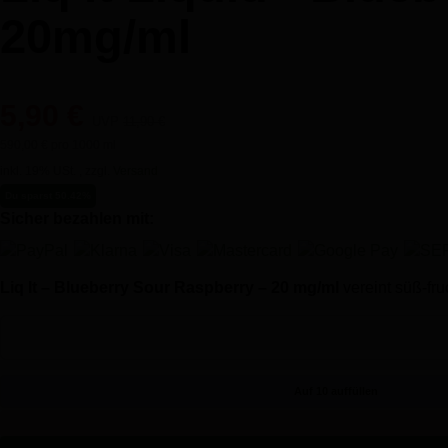
20mg/ml
5,90 €
UVP
11,90 €
590,00 € pro 1000 ml
inkl. 19% USt. , zzgl.
Versand
Du sparst 50.42%
Sicher bezahlen mit:
Liq It – Blueberry Sour Raspberry – 20 mg/ml
vereint süß-fr
Auf 10 auffüllen