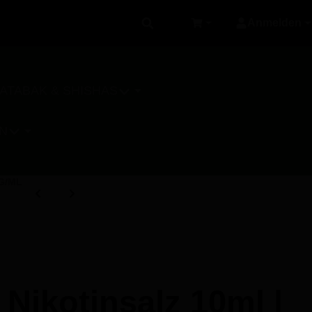
Anmelden
Warenkorb
ATABAK & SHISHAS
N
G/ML
 Nikotinsalz 10ml |