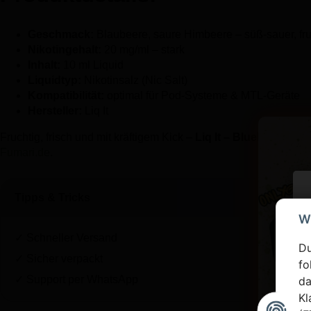
Geschmack:
Blaubeere, saure Himbeere – süß-sauer, fru
Nikotingehalt:
20 mg/ml – stark
Inhalt:
10 ml Liquid
Liquidtyp:
Nikotinsalz (Nic Salt)
Kompatibilität:
optimal für Pod-Systeme & MTL-Geräte
Hersteller:
Liq It
Fruchtig, frisch und mit kräftigem Kick –
Liq It – Blueberry So
Fumari.de
.
Tipps & Tricks
W
✓ Schneller Versand
Du
✓ Sicher verpackt
fo
✓ Support per WhatsApp
da
Kl