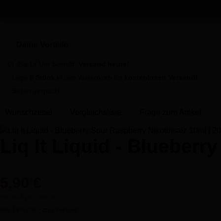
Deine Vorteile
Bis 14 Uhr bestellt:
Versand heute!
Lege
9 Stück
in den Warenkorb für
kostenlosen Versand!
Sicher verpackt
Wunschzettel
Vergleichsliste
Frage zum Artikel
Liq It Liquid - Blueberr
5,90 €
590,00 € pro 1000 ml
inkl. 19% USt. , zzgl.
Versand